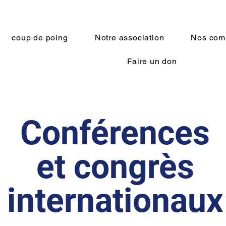
coup de poing
Notre association
Nos com
Faire un don
Conférences
et congrès
internationaux