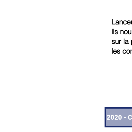
Lanceu
ils no
sur la
les con
2021 - C
2020 - C