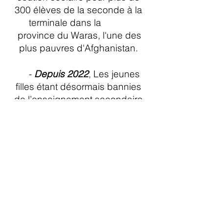
300 élèves de la seconde à la
terminale dans la
province du Waras, l'une des
plus pauvres d'Afghanistan.
-
Depuis 2022
, Les jeunes
filles étant désormais bannies
de l’enseignement secondaire
et supérieur par les Taliban,
MPP-Comité de l’Eure poursuit
son soutien à l’éducation,
à travers le financement de
classes domestiques.
Participer à ce projet
Adresse :
4 rue de la Prairie-